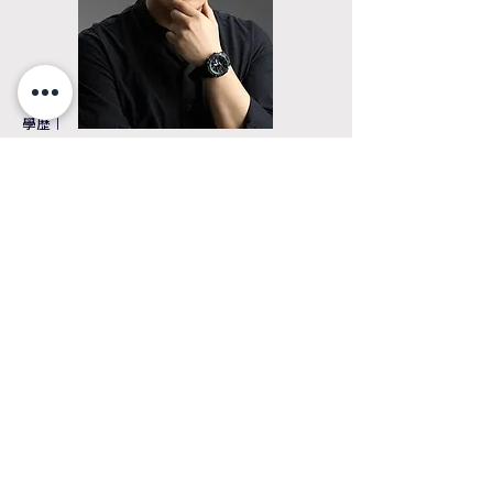
學歷
｜
交通大學應用藝術研究所
施昌甫 老師 CHANG-FU, SHIH
雲林科技大學工業設計系
經歷
｜
輔仁大學 應用美術系 兼任助理教授
台北教育大學 造型與藝術學系 兼任助理教授
台灣藝術大學 工藝設計學系 兼任助理教授
清華大學 工業工程系 兼任助理教授
明志科技大學 工業設計系 兼任講師
裕隆日產汽車 設計師
中原大學商業設計系 助理教授
肆參伍創意現場有限公司 創辦人暨設計顧問