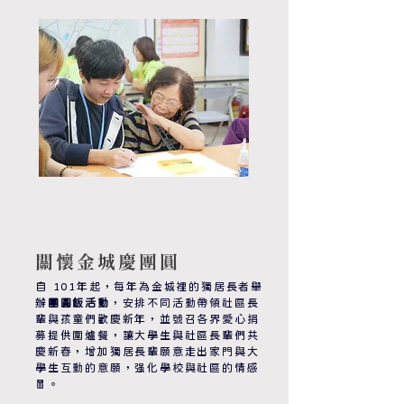
關懷金城慶團圓
自 101年起，每年為金城裡的獨居長者舉
辦
團圓飯活動
，安排不同活動帶領社區長
輩與孩童們歡慶新年，並號召各界愛心捐
募提供圍爐餐，讓大學生與社區長輩們共
慶新春，增加獨居長輩願意走出家門與大
學生互動的意願，强化學校與社區的情感
🧧。