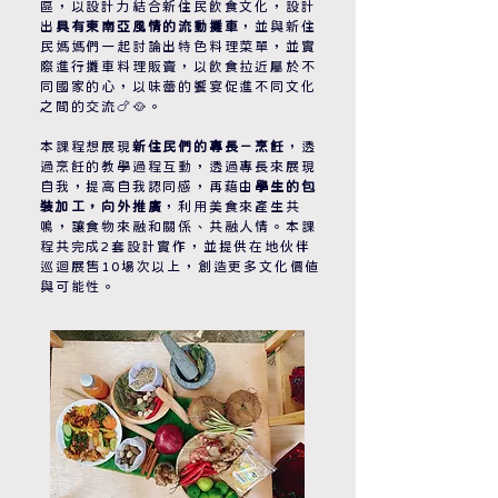
區，以設計力結合新住民飲食文化，設計
出
具有東南亞風情的流動攤車
，並與新住
民媽媽們一起討論出特色料理菜單，並實
際進行攤車料理販賣，以飲食拉近屬於不
同國家的心，以味蕾的饗宴促進不同文化
之間的交流🍗🥘。
本課程想展現
新住民們的專長－烹飪
，透
過烹飪的教學過程互動，透過專長來展現
自我，提高自我認同感，再藉由
學生的包
裝加工，向外推廣
，利用美食來產生共
鳴，讓食物來融和關係、共融人情。本課
程共完成2套設計實作，並提供在地伙伴
巡迴展售10場次以上，創造更多文化價值
與可能性。