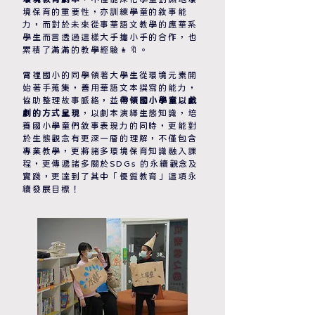
境保育的重要性，亦訓練學童的敘事能
力，而對於未來從事華語文教學的應華系
學生而言透過這樣大手攜小手的合作，也
累積了滿滿的教學經驗👧🔖。
霄裡國小的同學領著大學生從環境元素開
始著手蒐集，善用華語文本撰寫的能力，
協助整理故事脈絡，並
帶領國小學童以戲
劇的方式呈現
，以劇本演繹生態知識，培
養國小學童們敘事表現力的同時，更能對
於生態觀念有更深一層的理解，不僅包含
專業教學，更將諸多環境保育知識融入課
程，更傳遞諸多關於SDGs 的永續觀念及
實踐，更達到了其中「優質教育」這項永
續發展目標！