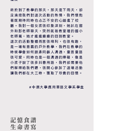
終於到了教學的那天，那天是下雨天，卻
沒澆熄我們對這次活動的熱情，我們懷抱
著既期待同時也忐忑不安的心踏進了校
園。我對一個女孩很印象深刻，她趴在窗
外和彭老師聊天，突然就被教室裡的國小
老師罵，她才瘋瘋癲癲的回到教室。
這次的活動整體而言很順利，也很有趣，
是一場有意義的戶外教學，我們在教學的
時候學會如何跟非同齡人溝通，童言童語
很可愛，同時也是一個溝通的障礙，像是
小孩子說了很多抖音用語，我們卻需要他
們解釋給我們聽，很開心參加了這場活動
讓我們都在大三時，獲取了珍貴的回憶。
#中原大學應用華語文學系學生
記憶食譜
​生命書寫