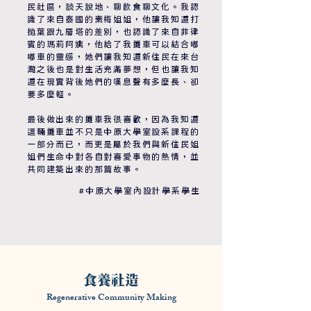
民社區，談天說地、聊飲食聊文化。我認
識了來自泰國的素梅姐姐，他讓我知道打
拋葉跟九層塔的差別，也認識了來自菲律
賓的瑪莉阿姨，他給了我攤車可以結合嘟
嘟車的靈感，她們讓我知道新住民在來台
灣之後也是對生活充滿夢想，但也讓我知
道在現實背後她們的嘆息聲有多麼長、卻
要多麼輕。
最後做出來的攤車我很喜歡，因為我知道
這輛攤車並不只是中原大學室設系課程的
一部分而已，而更是屬於我們與新住民姐
姐們生命中對各自對喜愛事物的熱情，並
共同建築出來的那篇故事。
#中原大學室內設計學系學生
食養社造
Regenerative Community Making