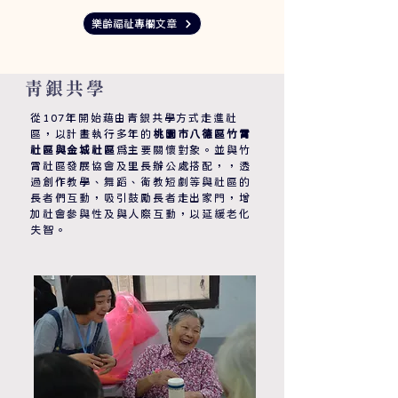
樂齡福祉專欄文章
青銀共學
從107年開始藉由青銀共學方式走進社
區，以計畫執行多年的
桃園市八德區竹霄
社區與金城社區
爲主要關懷對象。並與竹
霄社區發展協會及里長辦公處搭配，，透
過創作教學、舞蹈、衛教短劇等與社區的
長者們互動，吸引鼓勵長者走出家門，增
加社會參與性及與人際互動，以延緩老化
失智。