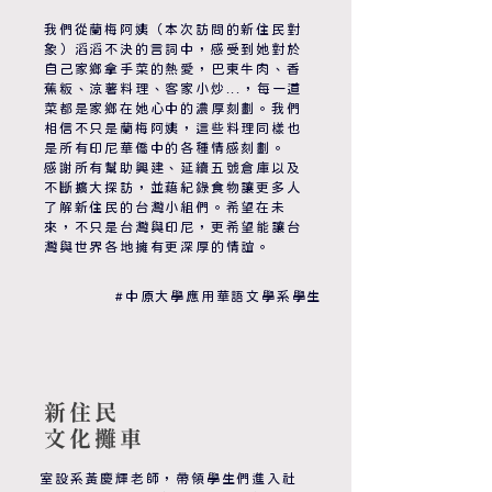
我們從蘭梅阿姨（本次訪問的新住民對
象）滔滔不決的言詞中，感受到她對於
自己家鄉拿手菜的熱愛，巴東牛肉、香
蕉粄、涼薯料理、客家小炒...，每一道
菜都是家鄉在她心中的濃厚刻劃。我們
相信不只是蘭梅阿姨，這些料理同樣也
是所有印尼華僑中的各種情感刻劃。
感謝所有幫助興建、延續五號倉庫以及
不斷擴大探訪，並藉紀錄食物讓更多人
了解新住民的台灣小組們。希望在未
來，不只是台灣與印尼，更希望能讓台
灣與世界各地擁有更深厚的情誼。
#中原大學應用華語文學系學生
新住民
​文化攤車
室設系黃慶輝老師，帶領學生們進入社