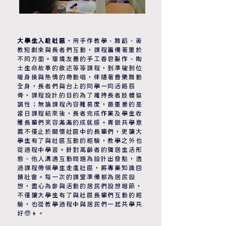
大學生入駐社區
，用
手作教學、舞蹈、衛
教短劇
來與長者們互動，課程籌備著重於
不同方面。環境友善的手工香皂製作、陶
士生命故事的敘述等等課程，到準確到位
暖身操與熱情的帶動唱，伴隨著音樂舞動
全身，長者們與台上的同學一同活絡筋
骨，課程設計的目的為了維持長者肢體協
調性；無論課程內容難易度，最重要的是
當日課程結束後，長者完成作業及學生收
穫長輩們笑容滿滿的成就感。青銀共學意
義不僅止於關懷社區中的長輩們，更讓大
學生有了與社區互動的經驗，教學之外也
從過程中學習。針對
高齡者的獨居生活形
態、他人溝通互動問題為設計出發點
，透
過課程帶領學生走進社區，將專業知識回
饋社會。每一次的課堂準備都為居民設
想，盡心為參與活動的居民們設想細節，
不僅讓大學生有了與社區長輩們互動的經
驗，也從教學過程中與居民們一起共學共
好🧓👦。