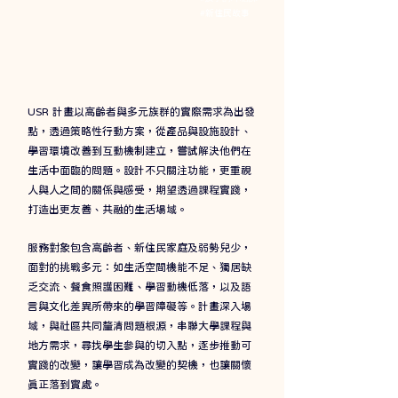
​#新住民故事
USR 計畫以高齡者與多元族群的實際需求為出發
點，透過策略性行動方案，從產品與設施設計、
學習環境改善到互動機制建立，嘗試解決他們在
生活中面臨的問題。設計不只關注功能，更重視
人與人之間的關係與感受，期望透過課程實踐，
打造出更友善、共融的生活場域。
服務對象包含高齡者、新住民家庭及弱勢兒少，
面對的挑戰多元：如生活空間機能不足、獨居缺
乏交流、餐食照護困難、學習動機低落，以及語
言與文化差異所帶來的學習障礙等。計畫深入場
域，與社區共同釐清問題根源，串聯大學課程與
地方需求，尋找學生參與的切入點，逐步推動可
實踐的改變，讓學習成為改變的契機，也讓關懷
真正落到實處。