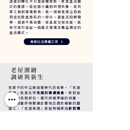
這樣的轉化不只是硬體更新，更是生活模
式的重建。從社區小農到料理共食、從共
享工具到環境教育，每一項都是建立自給
自足社區生態系的一部分。當生活回歸簡
單、資源不再浪費、彼此能互相支援，就
有可能打造出一個真正環境友善且穩定的
生活模式。
食養社造專欄文章
老屋測繪
調研與新生
老房子的佇立敘說著時代的故事，「老屋
測繪」就是在作
老屋的健康檢查
，針對該
建築物各個部位，進行詳細準確的測量、
並將測量所得數據忠實地反應於繪製的圖
面上；「老屋修建」更能夠精準地
針對傳
統建築進行解構認識
。在計畫執行期間有
機會參與到多棟老屋的修建與重修，在文
資產課程的學習上，是最為珍貴的經驗🏠
🏗️。