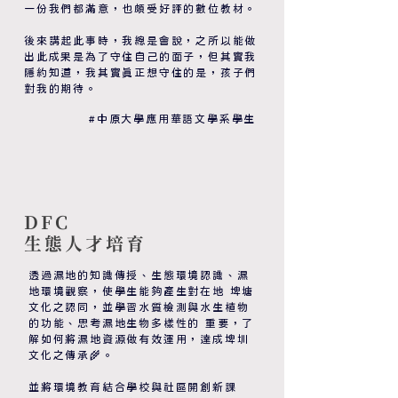
一份我們都滿意，也頗受好評的數位教材。
後來講起此事時，我總是會說，之所以能做
出此成果是為了守住自己的面子，但其實我
隱約知道，我其實真正想守住的是，孩子們
對我的期待。
#中原大學應用華語文學系學生
DFC
​生態人才培育
透過濕地的知識傳授、生態環境認識、濕
地環境觀察，使學生能夠產生對在地 埤塘
文化之認同，並學習水質檢測與水生植物
的功能、思考濕地生物多樣性的 重要，了
解如何將濕地資源做有效運用，達成埤圳
文化之傳承🌾。
並將環境教育結合學校與社區開創新課