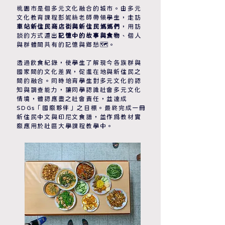
桃園市是個多元文化融合的城市。由多元
文化教育課程彭妮絲老師帶領學生，走訪
車站新住民商店街與新住民媽媽們
，用訪
談的方式道出
記憶中的故事與食物
、個人
與群體間共有的記憶與鄉愁🗺️。
透過飲食紀錄，使學生了解現今各族群與
國家間的文化差異，促進在地與新住民之
間的融合。同時培育學生對多元文化的認
知與調查能力，讓同學認識社會多元文化
情境，體認應盡之社會責任，並達成
SDGs「國際夥伴」之目標。
最終完成一冊
新住民中文與印尼文食譜，並作爲教材實
際應用於社區大學課程教學中。