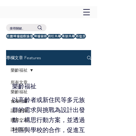
桃園埤塘國際論壇
埤塘營隊
跨校共學
青銀共學
新住民
專欄文章 Features
樂齡福祉
所有文章
樂齡福祉
樂齡福祉
以高齡者或新住民等多元族
食養社造
群的需求與挑戰為設計出發
設計創業
點，構思行動方案，並透過
國際交流
社區與學校的合作，促進互
課程執行