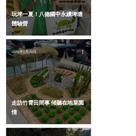
玩埤一夏！八德國中永續埤塘
體驗營
2025年5月29日
走訪竹霄田間事 傾聽在地菜園
情