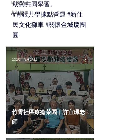
場域介紹
助與共同學習。
其他故事
#青銀共學據點營運 #新住
民文化攤車 #關懷金城慶團
圓
2025年9月25日
竹霄社區療癒菜園｜許宜珮老
師