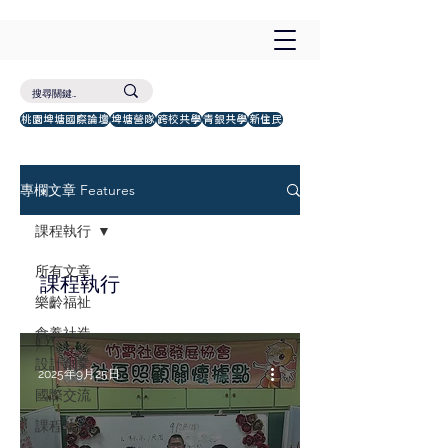
桃園埤塘國際論壇
埤塘營隊
跨校共學
青銀共學
新住民
專欄文章 Features
課程執行
所有文章
課程執行
樂齡福祉
食養社造
設計創業
2025年9月25日
國際交流
課程執行