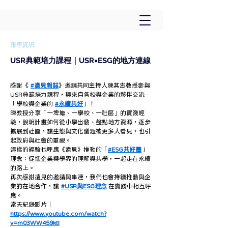
報導資訊
USR典範培力課程｜USR×ESG的地方連線
感謝《 
#遠見雜誌
》邀請共同主持人陳其澎教授參與
USR典範培力課程，與來自各校與企業的夥伴交流
「學校與企業的 
#永續共好
」！
陳教授分享「一埤塘、一學校、一社區」的實踐經
驗，說明計畫如何從小學出發、盤點地方資源，逐步
擴展到社區，讓生態與文化議題被更多人看見，也引
起政府與社會的重視。
這樣的經驗也呼應《遠見》推動的「
#ESG共好圈
」
理念：促進企業與學界的理解與共學，一起走在永續
的路上。
再次感謝遠見的邀請與串連，我們也會持續推動與企
業的在地合作，讓 
#USR與ESG理念
 在實踐中相互呼
應。
當天紀錄影片｜
https://www.youtube.com/watch?
v=m03WW459ktI