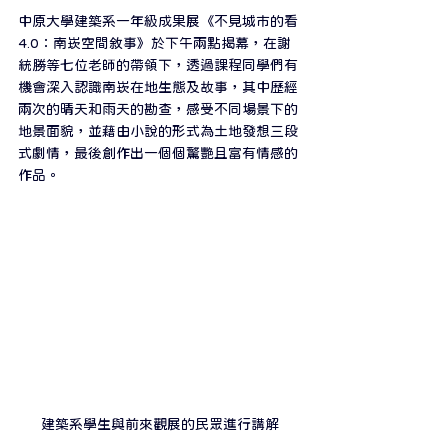
中原大學建築系一年級成果展《不見城市的看
4.0：南崁空間敘事》於下午兩點揭幕，在謝
統勝等七位老師的帶領下，透過課程同學們有
機會深入認識南崁在地生態及故事，其中歷經
兩次的晴天和雨天的勘查，感受不同場景下的
地景面貌，並藉由小說的形式為土地發想三段
式劇情，最後創作出一個個驚艷且富有情感的
作品。
建築系學生與前來觀展的民眾進行講解