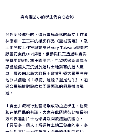
與霄裡國小的學生們開心合影
另外同步進行的，還有青鳥森林的藝文工作者
林彥翔、王正祥的攝影作品《空城現場》，及
江湖開放工作室與非常台Very Taiwane規劃的
野薑花食做DIY課程，讓參與民眾透過味覺與
嗅覺更親密接觸田園風光，希望透過漸進式五
感體驗讓大眾沉浸於這片土地獨有的迷人氣
息。最後由北藝大教授王寶萱引領大眾思考在
地公共議題《「綠捷」是綠？還是劫？》，透
過公民論壇討論綠捷周邊面臨的區段徵收議
題。
「夏至」流域行動藝術祭成功拉近學生、組織
和在地居民的共識，大家在此透過彼此擅長的
方式表達對片土地環境及開發議題的關心，
「只要多一個人了解這片土地正發生的事、多
一個對這片土地的想像，今天的活動就成功