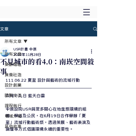
文章
所有文章
USR計畫 中原
所有文章
2022年11月28日
不見城市的看4.0：南崁空間敘
樂齡福祉
事
食養社造
111.06.22 夏至 設計與藝術的流域行動
設計創業
國際交流
六月十九日 藍天白雲
課程執行
中原設院USR與眾多關心在地生態環境的組
織、學者及公民，在6月19日合作舉辦「夏
場域介紹
至」流域行動藝術祭，透過策展、藝術表演及
其他故事
論壇等方式倡議環境永續的重要性。