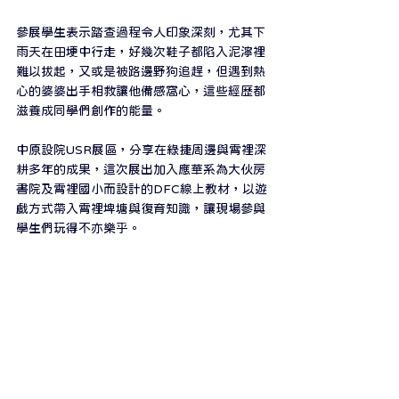
參展學生表示踏查過程令人印象深刻，尤其下
雨天在田埂中行走，好幾次鞋子都陷入泥濘裡
難以拔起，又或是被路邊野狗追趕，但遇到熱
心的婆婆出手相救讓他備感窩心，這些經歷都
滋養成同學們創作的能量。
中原設院USR展區，分享在綠捷周邊與霄裡深
耕多年的成果，這次展出加入應華系為大伙房
書院及霄裡國小而設計的DFC線上教材，以遊
戲方式帶入霄裡埤塘與復育知識，讓現場參與
學生們玩得不亦樂乎。