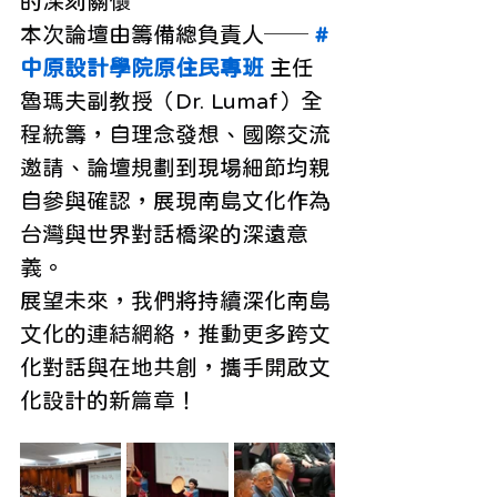
的深刻關懷
本次論壇由籌備總負責人── 
#
中原設計學院原住民專班
 主任
魯瑪夫副教授（Dr. Lumaf）全
程統籌，自理念發想、國際交流
邀請、論壇規劃到現場細節均親
自參與確認，展現南島文化作為
台灣與世界對話橋梁的深遠意
義。
展望未來，我們將持續深化南島
文化的連結網絡，推動更多跨文
化對話與在地共創，攜手開啟文
化設計的新篇章！