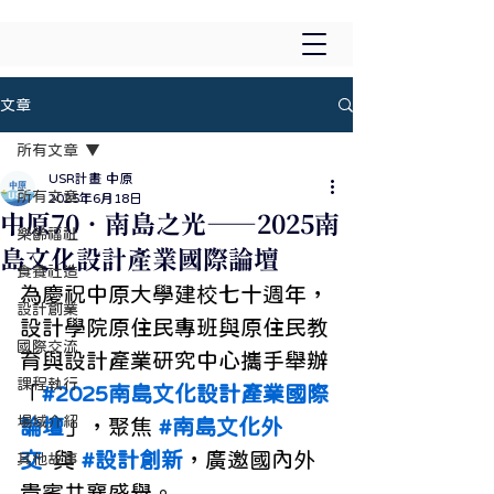
文章
所有文章
USR計畫 中原
所有文章
2025年6月18日
中原70．南島之光──2025南
樂齡福祉
島文化設計產業國際論壇
食養社造
為慶祝中原大學建校七十週年，
設計創業
設計學院原住民專班與原住民教
國際交流
育與設計產業研究中心攜手舉辦
課程執行
「
#2025南島文化設計產業國際
場域介紹
論壇
」，聚焦 
#南島文化外
交
  與 
#設計創新
，廣邀國內外
其他故事
貴賓共襄盛舉。