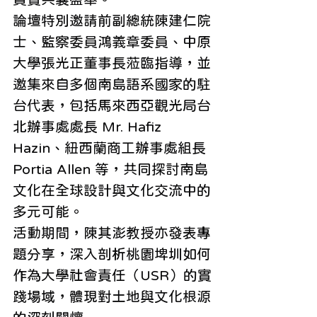
論壇特別邀請前副總統陳建仁院
士、監察委員鴻義章委員、中原
大學張光正董事長蒞臨指導，並
邀集來自多個南島語系國家的駐
台代表，包括馬來西亞觀光局台
北辦事處處長 Mr. Hafiz 
Hazin、紐西蘭商工辦事處組長 
Portia Allen 等，共同探討南島
文化在全球設計與文化交流中的
多元可能。
活動期間，陳其澎教授亦發表專
題分享，深入剖析桃園埤圳如何
作為大學社會責任（USR）的實
踐場域，體現對土地與文化根源