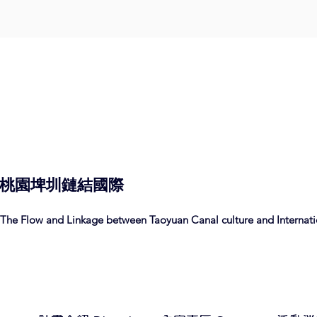
桃園埤圳
鏈結
國際
The Flow and Linkage between Taoyuan Canal culture and Internatio