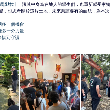
認識埤圳
 ，讓其中身為在地人的學生們，也重新感受家
涵，也思考關於這片土地，未來應該要有的面貌，為本次
塘多一個機會
塘多一分力量
珍惜到守護