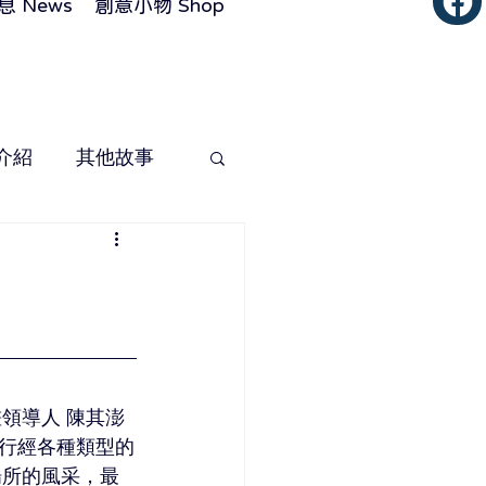
 News
創意小物 Shop
介紹
其他故事
領導人 陳其澎 
行經各種類型的
場所的風采，最