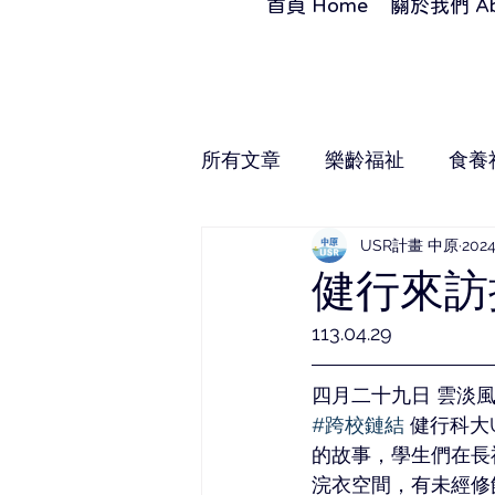
首頁 Home
關於我們 Ab
所有文章
樂齡福祉
食養
USR計畫 中原
202
健行來訪
113.04.29
四月二十九日 雲淡
#跨校鏈結
 健行科大
的故事，學生們在長
浣衣空間，有未經修