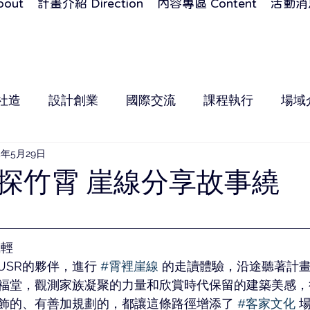
out
計畫介紹 Direction
內容專區 Content
活動消息
社造
設計創業
國際交流
課程執行
場域
4年5月29日
探竹霄 崖線分享故事繞
風輕
USR的夥伴，進行 
#霄裡崖線
 的走讀體驗，沿途聽著計畫
福堂，觀測家族凝聚的力量和欣賞時代保留的建築美感，
飾的、有善加規劃的，都讓這條路徑增添了 
#客家文化
 