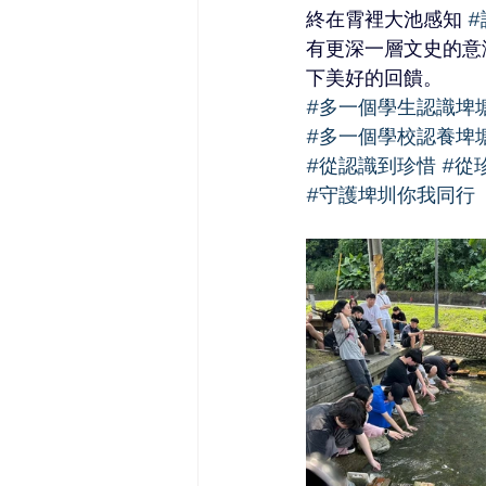
終在霄裡大池感知 
#
有更深一層文史的意
下美好的回饋。
#多一個學生認識埤
#多一個學校認養埤
#從認識到珍惜
#從
#守護埤圳你我同行