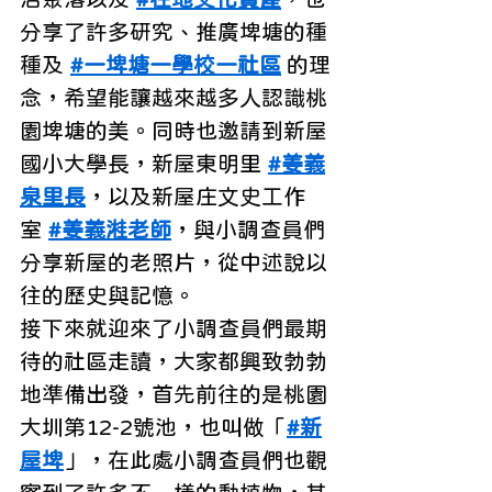
分享了許多研究、推廣埤塘的種
種及 
#一埤塘一學校一社區
 的理
念，希望能讓越來越多人認識桃
園埤塘的美。同時也邀請到新屋
國小大學長，新屋東明里 
#姜義
泉里長
，以及新屋庄文史工作
室 
#姜義溎老師
，與小調查員們
分享新屋的老照片，從中述說以
往的歷史與記憶。
接下來就迎來了小調查員們最期
待的社區走讀，大家都興致勃勃
地準備出發，首先前往的是桃園
大圳第12-2號池，也叫做「
#新
屋埤
」，在此處小調查員們也觀