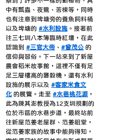
察到了許多不一樣的動植物，其
中有瓢蟲、夜鷺、苦楝等，同時
也有注意到埤塘旁的養魚飼料桶
以及埤塘的 
#水利設施
。接著前
往三七圳八本簿臨時紅壇，在此
認識到 
#三官大帝
、
#曾茂公
 的
信仰與習俗。下一站來到了新屋
農會稻米故事館，這裡不僅有足
足三層樓高的礱穀機，還有水利
設施的展示以及 
#客家米食文
化
 的展覽。走至 
#水巷桃花源
，
此為陳其澎教授為12支圳規劃的
位於市區的水巷步道，最終站前
往新屋范姜老屋群、范姜祖堂，
從范姜家族的故事中能夠得知，