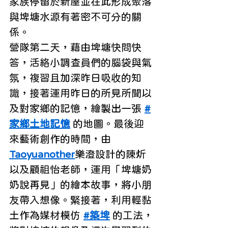
家族停留於新屋並在此形成聚落
與埤塘水源有著密不可分的關
係。
營隊第二天，藉由埤塘快問快
答，活絡小調查員們的腦袋與氣
氛，複習且加深昨日吸收的知
識，接著運用昨日的所見所聞以
及對家鄉的記憶，繪製出一張 
#
家鄉土地記憶
 的地圖。最後迎
來藝術創作的時間，由 
Taoyuanother
樂澄設計的陳炘
以及顧祖怡老師，運用「埤塘奶
奶說再見」的繪本故事，將小朋
友帶入想像。緊接著，利用輕黏
土作為媒材模仿 
#築埤
 的工法，