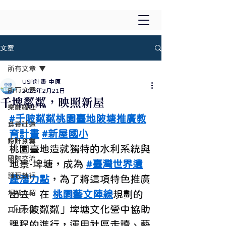
文章
所有文章
USR計畫 中原
所有文章
2025年2月21日
千埤粼粼，映照新屋
樂齡福祉
#千陂粼粼桃園臺地陂塘推廣教
食養社造
育計畫
#新屋國小
設計創業
桃園臺地造就獨特的水利系統與
國際交流
地景-埤塘，成為 
#臺灣世界遺
課程執行
產潛力點
，為了將這項特色推廣
場域介紹
出去，在 
桃園藝文陣線
規劃的
「千陂粼粼」埤塘文化營中協助
其他故事
課程的進行，運用社區走讀、藝