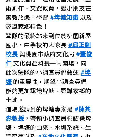
術創作、文資教育，讓小朋友在
寓教於樂中學習 
#埤塘知識
 以及
認識家鄉特色！
營隊的最終站來到位於桃園新屋
國小，由學校的大家長 
#邱正剛
校長
 與桃園市政府文化局 
#董俊
仁
 文化資產科長一同開場，向
此次營隊的小調查員們敘述 
#埤
塘
 的重要性，期望小調查員們
能夠更加認識埤塘、認識家鄉的
土地。
這場邀請到的埤塘專家是 
#陳其
澎教授
，帶領小調查員們認識埤
塘、埤塘的由來、水圳系統、生
活聚落以及 
#在地文化資產
，也