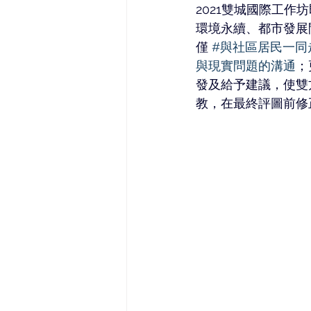
2021雙城國際工作
環境永續、都市發展
僅 
#與社區居民一同
與現實問題的溝通
；
發及給予建議，使雙
教，在最終評圖前修