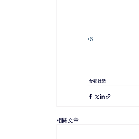
+6
食養社造
相關文章