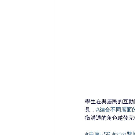
學生在與居民的互動
見，
#結合不同層面
衡溝通的角色越發完
#中原USR
#2021