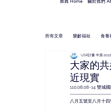
首頁 Home
關於我們 Ab
所有文章
樂齡福祉
食養
USR計畫 中原
202
大家的共
近現實
110.08.08~14 雙
八月五號至八月十四