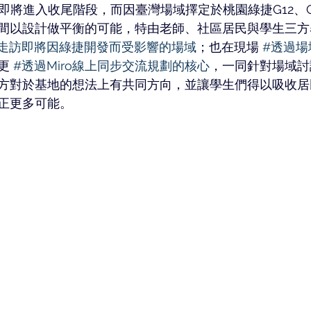
坊即將進入收尾階段，而因臺灣場域擇定於桃園綠捷G12、
間以設計做平衡的可能，特由老師、社區居民與學生三方
走訪即將因綠捷開發而受影響的場域
；也在現場 
#透過場
更 
#透過Miro線上同步交流規劃的核心
，一同針對場域討
方對於基地的想法上有共同方向，並讓學生們得以吸收居
正更多可能。