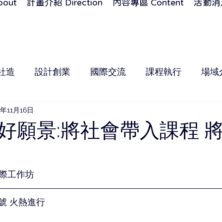
out
計畫介紹 Direction
內容專區 Content
活動消息
社造
設計創業
國際交流
課程執行
場域
2年11月16日
好願景:將社會帶入課程 
城國際工作坊 
號 火熱進行