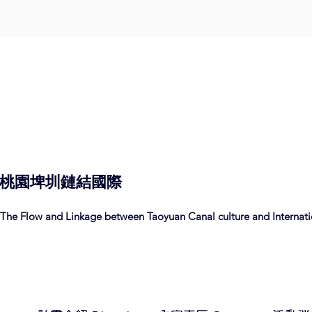
桃園埤圳
鏈結
國際
The Flow and Linkage between Taoyuan Canal culture and Internatio