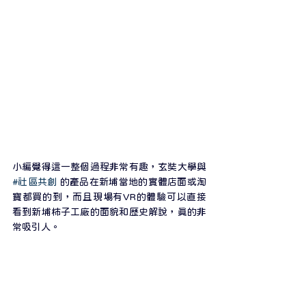
小編覺得這一整個過程非常有趣，玄奘大學與 
#社區共創
 的產品在新埔當地的實體店面或淘
寶都買的到，而且現場有VR的體驗可以直接
看到新埔柿子工廠的面貌和歷史解說，真的非
常吸引人。