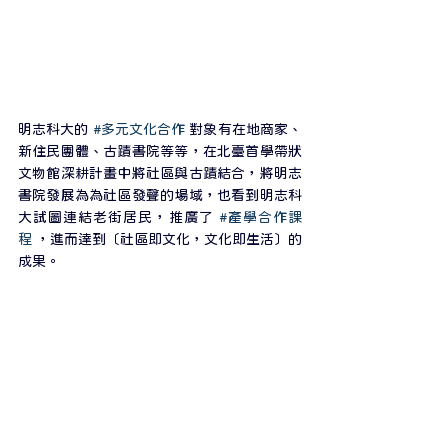
明志科大的 
#多元文化合作
 對象有在地商家、
新住民團體、古蹟書院等等，在北臺首學帶狀
文物館深耕計畫中將社區與古蹟結合，將明志
書院發展為為社區發聲的場域，也看到明志科
大試圖連結老街居民，推廣了 
#產學合作課
程
 ，進而達到〔社區即文化，文化即生活〕的
成果。