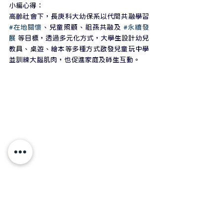
小編心得：
高齡社會下，長庚科大幼保系以代間共融學習 
#在地關懷
、兒童照顧、祖孫共融及 
#永續發
展
 等目標，透過多元化方式，大學生設計幼兒
教具、桌遊、繪本等多種方式啟發兒童玩中學
並訓練大腦肌肉，也促進家庭及師生互動。
小編從幼兒教具的設計感受到同學們的用心與 
#創意思維
：可變換帽子的雪人、磁吸月餅、
數學河划龍舟等，除了能讓小朋友玩中學外，