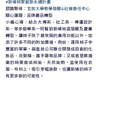
#新埔柿家創新永續計畫
認識夥伴：
玄奘大學教學發展&社會責任中心
關心議題：品牌產品轉型
小編心得：結合大傳系、社工系、傳播設計
系…等多個學系一同幫助新埔地區發展及產業
轉型，讓柿子除了最常見的食用功能以外，加
添了許多不同的附加價值，例如：運用柿子中
豐富的單寧，與生技公司聯合開發成自創的化
妝品、洗髮精、護手霜等品牌；又或者是將廢
棄的柿果做成柿染、天然染劑，並使用在衣
服、布料上，吸引年輕族群，也讓新埔的柿子
有更多新的可能性。