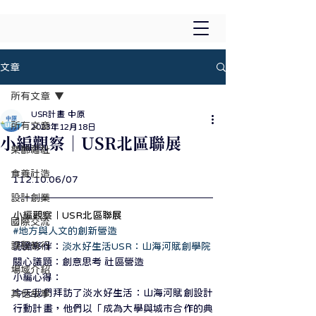
文章
所有文章
USR計畫 中原
所有文章
2023年12月18日
小編觀察｜USR北區聯展
樂齡福祉
食養社造
112.10.06/07
設計創業
小編觀察｜USR北區聯展
國際交流
#地方與人文的創新營造
課程執行
認識夥伴：
淡水好生活USR：山海河賦創學院
關心議題：創意思考 社區營造
場域介紹
小編心得：
今天我們拜訪了淡水好生活：山海河賦創設計
其他故事
行動計畫，他們以「成為大學與城市合作的典