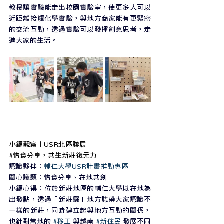
教授讓實驗能走出校園實驗室，使更多人可以
近距離接觸化學實驗，與地方商家能有更緊密
的交流互動，透過實驗可以發揮創意思考，走
進大家的生活。
小編觀察｜USR北區聯展
#惜食分享
，共生新莊復元力
認識夥伴：
輔仁大學USR計畫推動專區
關心議題：惜食分享、在地共創
小編心得：位於新莊地區的輔仁大學以在地為
出發點，透過「新莊騷」地方誌帶大家認識不
一樣的新莊，同時建立起與地方互動的關係，
也針對當地的 
#移工
 與越南 
#新住民
 發展不同