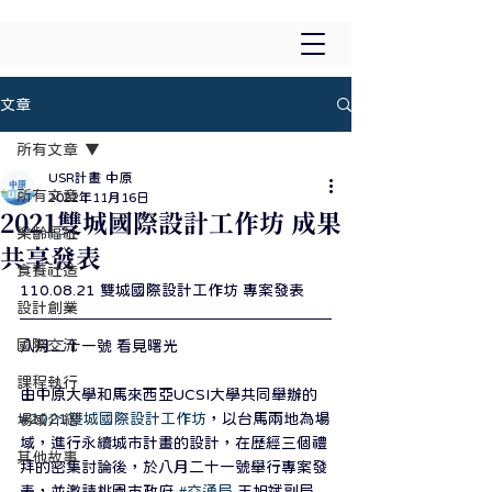
文章
所有文章
USR計畫 中原
所有文章
2022年11月16日
2021雙城國際設計工作坊 成果
樂齡福祉
共享發表
食養社造
110.08.21 雙城國際設計工作坊 專案發表
設計創業
國際交流
八月二十一號 看見曙光
課程執行
由中原大學和馬來西亞UCSI大學共同舉辦的 
#2021雙城國際設計工作坊
，以台馬兩地為場
場域介紹
域，進行永續城市計畫的設計，在歷經三個禮
其他故事
拜的密集討論後，於八月二十一號舉行專案發
表，並邀請桃園市政府 
#交通局
 王旭斌副局