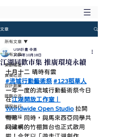
文章
所有文章
USR計畫 中原
所有文章
2024年10月18日
江湖同歡市集 推廣環境永續
樂齡福祉
十月十二 晴時有雲
食養社造
#流域行動藝術祭
#123稻草人
設計創業
一年一度的流域行動藝術祭今日
國際交流
在
江湖開放工作室｜
課程執行
Worldwide Open Studio
 拉開
場域介紹
帷幕，同時，與馬來西亞同學共
同建構的竹棚舞台也正式啟用
其他故事
啦！今年以「遊走江湖創作