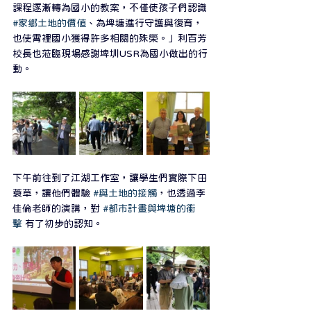
課程逐漸轉為國小的教案，不僅使孩子們認識 
#家鄉土地的價值
、為埤塘進行守護與復育，
也使霄裡國小獲得許多相關的殊榮。」利百芳
校長也蒞臨現場感謝埤圳USR為國小做出的行
動。
下午前往到了江湖工作室，讓學生們實際下田
蓑草，讓他們體驗 
#與土地的接觸
，也透過李
佳倫老師的演講，對 
#都市計畫與埤塘的衝
擊
 有了初步的認知。