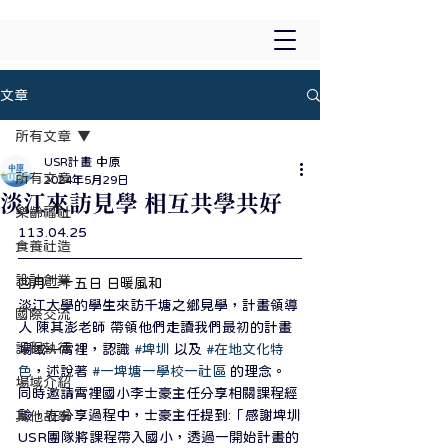
文章
所有文章
USR計畫 中原
所有文章
2024年5月29日
淡江來訪見學 相互共學共好
樂齡福祉
113.04.25
食養社造
設計創業
四月二十五日 日暖風和
淡江大學的學生來訪千塘之鄉見學，計畫領導
國際交流
人 陳其澎老師 帶領他們走讀我們最初的計畫
課程執行
場域—霄裡，認識 
#埤圳
 以及 
#在地文化特
色
，述說著 
#一埤塘一學校一社區
 的理念。
場域介紹
同時邀請霄裡國小李士豪主任分享相關課程經
驗，在分享過程中，士豪主任提到:「感謝埤圳
其他故事
USR團隊將課程帶入國小，透過一開始計畫的