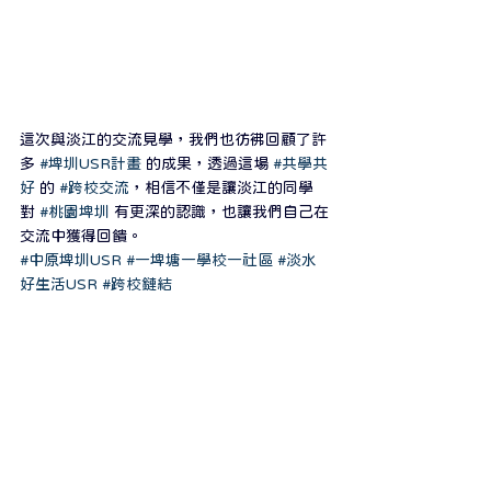
這次與淡江的交流見學，我們也彷彿回顧了許
多 
#埤圳USR計畫
 的成果，透過這場 
#共學共
好
 的 
#跨校交流
，相信不僅是讓淡江的同學
對 
#桃園埤圳
 有更深的認識，也讓我們自己在
交流中獲得回饋。
#中原埤圳USR
#一埤塘一學校一社區
#淡水
好生活USR
#跨校鏈結