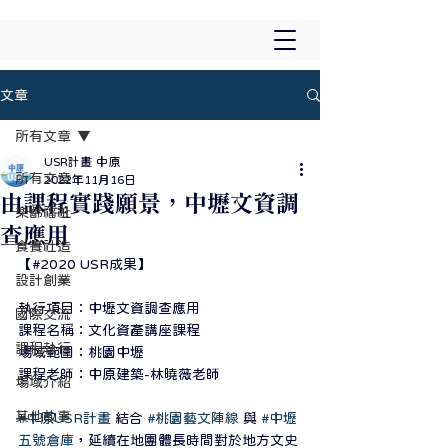
文章
所有文章
USR計畫 中原
所有文章
2022年11月16日
由課程實踐願景，中壢文資調
樂齡福祉
查應用
食養社造
【#2020 USR成果】
設計創業
執行項目：中壢文資調查應用
國際交流
課程名稱：文化資產講座課程
課程執行
場域範圍：桃園中壢
課程老師：中原建築-林曉薇老師
場域介紹
其他故事
#中原USR計畫
 結合 
#桃園藝文陣線
 與 
#中壢
五號倉庫
，延續在地團體長時間對於地方文史