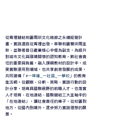
從霄裡鏈結桃園兩圳文化綠廊之永續經營計
畫，實踐道路從霄裡出發，串聯桃園雙圳兩主
幹、並聯著昔日產業核心中壢為副支，為提升
對城市文化與環境關懷的認知教育，將社會責
任的重要與負擔，融入課綱教材的設計中，成
果實際運用到場域，也共享創意發展的成果，
共同建構「
#一埤塘_一社區_一學校
」的教育
生活網。從觀察、分析、策略、實踐行動的設
計分享，培育具國際視野的前瞻人才，也落實
人才培育、在地連結、國際鏈結三大主軸中的
「在地連結」，讓社會責任的棒子，從校園到
地方，從國內到境外，逐步努力實踐理想的願
景。