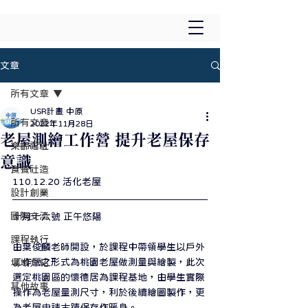
文章
所有文章
USR計畫 中原
所有文章
2022年11月28日
老屋測繪工作營 提升老屋保存
樂齡福祉
意識
食養社造
110.12.20 活化老屋
設計創業
國際交流
十月十六號 正午悠陽
課程執行
由葉俊麟老師開設，於課程中帶領學生以戶外
工作營之形式為桃園老屋做測量與繪製，此次
場域介紹
選定桃園區的懷德居為課程基地，由學生實際
其他故事
操作為老屋量測尺寸，利於後續繪圖製作，更
為老屋申請古蹟保存作暖身。