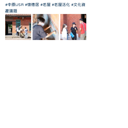
#中原USR
#懷德居
#老屋
#老屋活化
#文化資
產議題