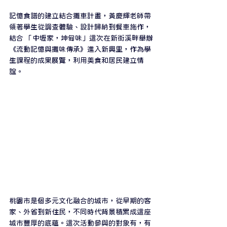
記憶食譜的建立結合攤車計畫，黃慶輝老師帶
領著學生從調查體驗、設計歸納到餐車施作，
結合 「中壢家，坤甸味」這次在新街溪畔舉辦
《流動記憶與攤味傳承》進入新興里，作為學
生課程的成果展覽，利用美食和居民建立情
誼。⁣
桃園市是個多元文化融合的城市，從早期的客
家、外省到新住民，不同時代背景積累成這座
城市豐厚的底蘊。這次活動參與的對象有，有