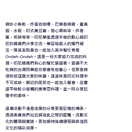
辣炒小魚乾、炸蛋佐咖哩、巴東香辣雞、薑黃
飯、水粄、印式臭豆腐、甜心椰絲球、炸香
蕉、煎餅等等，印尼學生透過手做的點心與印
尼的媽媽們分享交流，學習每個人的獨門絕
活，陳其澎院長也一起加入其中幫忙煮著 
Ondeh-Ondeh，這是一份大家協力完成的料
理。印尼媽媽們熱心的幫忙裝盛著，普遍不大
吃辣的台灣同學起初都會有些擔心，但那香辣
很快就征服大家的味蕾，這滋味是印式料理中
不可或缺，鄰近的居民也一起加入餐會，品嘗
這平時較少接觸的東南亞料理，並一同分享記
憶中的美味。⁣
這場活動不僅是成果的分享更是記憶的傳承，
透過美食我們拉近與彼此之間的距離，流動文
化的體現與實踐，更加期待後續課程與新住民
文化的精彩成果。