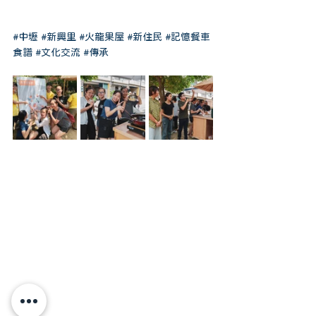
#中壢
#新興里
#火龍果屋
#新住民
#記憶餐車
食譜
#文化交流
#傳承