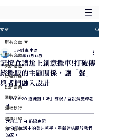
文章
所有文章
USR計畫 中原
所有文章
2022年11月14日
記憶食譜尬上創意攤車!打破傳
樂齡福祉
統攤販的主顧關係，讓「餐」
食養社造
與者們融入設計
設計創業
國際交流
109.06.20 遷徙攤「味」尋根 / 室設黃慶輝老
師⁣
課程執行
場域介紹
六月二十日 艷陽高照
從日常生活中的美味著手，重新連結屬於我們
其他故事
的家。⁣