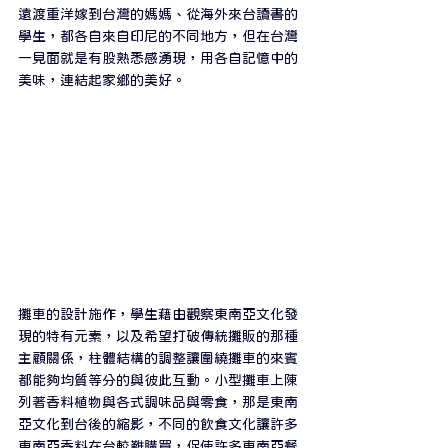
遠渡重洋嫁到台灣的媽媽、從海外來台讀書的
學生，都各自來自印尼的不同地方，但在台灣
一見面就是有股熟悉感湧現，用各自記憶中的
美味，連結起家鄉的美好。⁣
攤車的設計施作，學生藉由觀察東南亞文化發
現的特有元素，以及希望打破傳統攤販的那種
主顧關係，柱體結構的調整讓圍繞攤車的來賓
都能夠均質等分的與彼此互動。小型攤車上陳
列著香料植物與各式調味品與零食，那是東南
亞文化到台後的縮影，不同的飲食文化讓許多
東南亞香料在台較難購買，促使許多東南亞餐