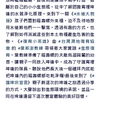
屬於自己的小小生態瓶，從中了解認識霄裡埤
塘的水質淨化原理。來到下一關《
#水槍大救
援
》孩子們面對福壽螺外來種，迫不及待地想
用水槍將他們一一擊落，透過有趣的方式，也
了解到如何消滅這些對本土物種產生危害的生
物。《
#復育小英雄
》由 
#台灣濕地復育協
會
 的 
#葉斯澍教練
 帶領著大家實踐 
#生態復
育
，葉教練準備了福壽螺的天敵烏溜與鱉的幼
苗，讓親子一同放入埤塘中，成為了守護霄裡
埤塘的隊長，聽說他們長大後一個禮拜內就能
把埤塘內的福壽螺都吃乾淨囉!最後來到了《
#
護埤圳宣言
》親子將這次的埤塘之旅透過分享
的方式，大聲說出對生態環境的承諾，並且一
同在埤塘邊留下這次豐富體驗的美好回憶。