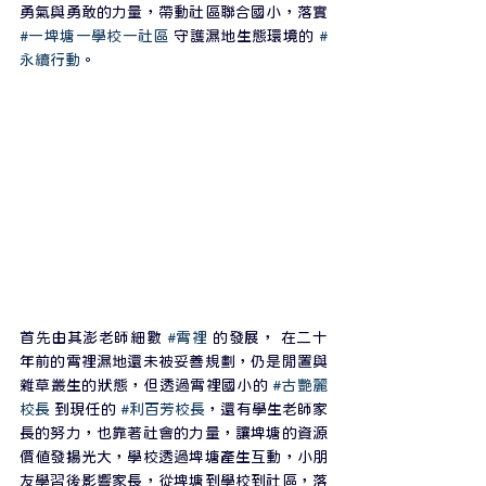
勇氣與勇敢的力量，帶動社區聯合國小，落實 
#一埤塘一學校一社區
 守護濕地生態環境的 
#
永續行動
。
首先由其澎老師細數 
#霄裡
 的發展， 在二十
年前的霄裡濕地還未被妥善規劃，仍是閒置與
雜草叢生的狀態，但透過霄裡國小的 
#古艷麗
校長
 到現任的 
#利百芳校長
，還有學生老師家
長的努力，也靠著社會的力量，讓埤塘的資源
價值發揚光大，學校透過埤塘產生互動，小朋
友學習後影響家長，從埤塘到學校到社區，落