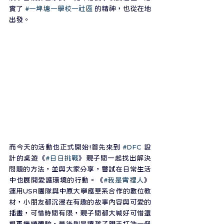
實了 
#一埤塘一學校一社區
 的精神，也從在地
出發。
而今天的活動也正式開始!首先來到 
#DFC
 設
計的桌遊《
#日日挑戰
》親子間一起找出解決
問題的方法，並與大家分享，嘗試在日常生活
中也展開愛護環境的行動。《
#我是霄裡人
》
運用USR團隊與中原大學應華系合作的數位教
材，小朋友都沉浸在有趣的故事內容與可愛的
插畫，可惜時間有限，親子間都大喊好可惜還
想再繼續體驗，最後則是讓孩子親手打造一個