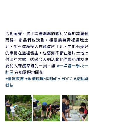
活動尾聲，孩子帶著滿滿的戰利品與知識滿載
而歸，家長們也說到，相當羨慕霄裡這塊土
地，能有這麼多人在意這片土地，才能有美好
的事情在這裡發生，也感謝不斷在這片土地上
付出的大家，透過今天的活動他們與小朋友也
要加入守護家鄉的一員，讓 
#一埤塘一學校一
社區
 在桃園遍地開花!
#優質教育
#永續環境你我同行
#DFC
#流動與
鏈結