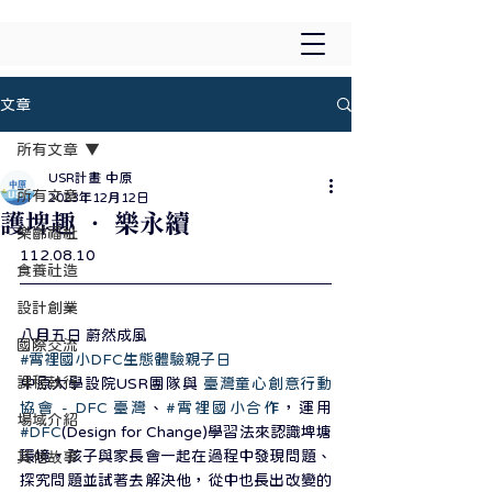
文章
所有文章
USR計畫 中原
所有文章
2023年12月12日
護埤趣 ‧ 樂永續
樂齡福祉
112.08.10
食養社造
設計創業
八月五日 蔚然成風
國際交流
#霄裡國小DFC生態體驗親子日
課程執行
中原大學設院USR團隊與 
臺灣童心創意行動
協會 - DFC 臺灣
、
#霄裡國小合作
，運用 
場域介紹
#DFC
(Design for Change)學習法來認識埤塘
環境，孩子與家長會一起在過程中發現問題、
其他故事
探究問題並試著去解決他，從中也長出改變的