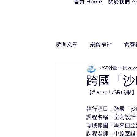
首頁 Home
關於我們 Ab
所有文章
樂齡福祉
食養
USR計畫 中原
202
跨國「沙
【#2020 USR成果】
執行項目：跨國「沙
課程名稱：室內設計
場域範圍：馬來西亞
課程老師：中原室設-