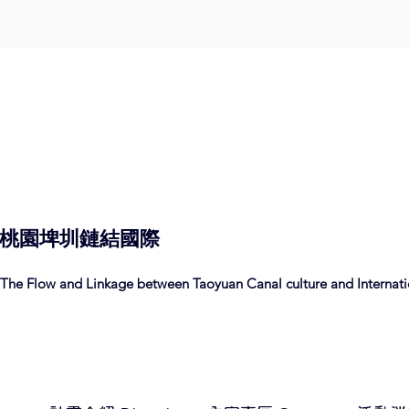
桃園埤圳
鏈結
國際
The Flow and Linkage between Taoyuan Canal culture and Internatio