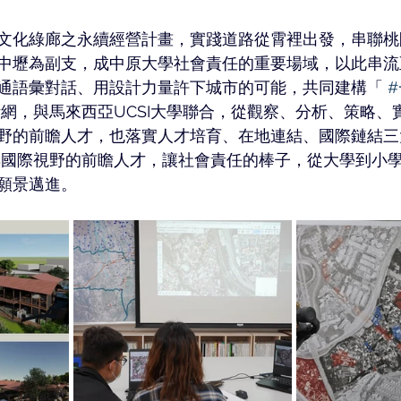
文化綠廊之永續經營計畫，實踐道路從霄裡出發，串聯桃
中壢為副支，成中原大學社會責任的重要場域，以此串流
通語彙對話、用設計力量許下城市的可能，共同建構「 
活網，與馬來西亞UCSI大學聯合，從觀察、分析、策略、
野的前瞻人才，也落實人才培育、在地連結、國際鏈結三
具國際視野的前瞻人才，讓社會責任的棒子，從大學到小
願景邁進。