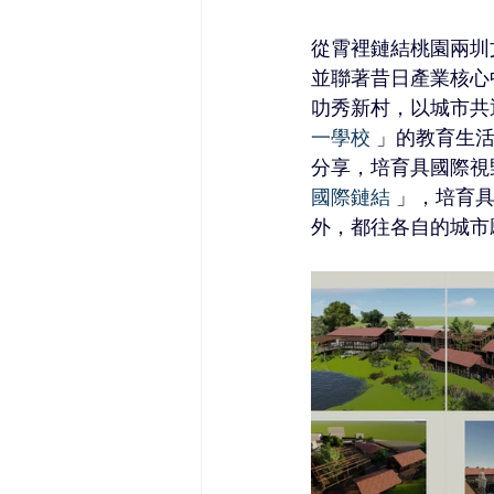
從霄裡鏈結桃園兩圳
並聯著昔日產業核心
叻秀新村，以城市共
一學校
 」的教育生
分享，培育具國際視
國際鏈結
 」，培育
外，都往各自的城市