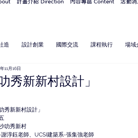
out
計畫介紹 Direction
內容專區 Content
活動消息
社造
設計創業
國際交流
課程執行
場域
2年11月16日
叻秀新新村設計」
叻秀新新村設計」
五
沙叻秀新村
謝淳鈺老師、UCSI建築系-張集強老師