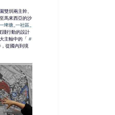
園雙圳兩主幹、
至馬來西亞的沙
#一埤塘_一社區_
實踐行動的設計
大主軸中的「 
#
學，從國內到境