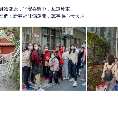
身體健康，平安喜樂中，互道珍重
友們：新春福旺鴻運開，萬事順心發大財