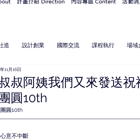
out
計畫介紹 Direction
內容專區 Content
活動消息
社造
設計創業
國際交流
課程執行
場域
2年11月16日
叔叔阿姨我們又來發送祝
圓10th
慶團圓10th
暖心意不中斷