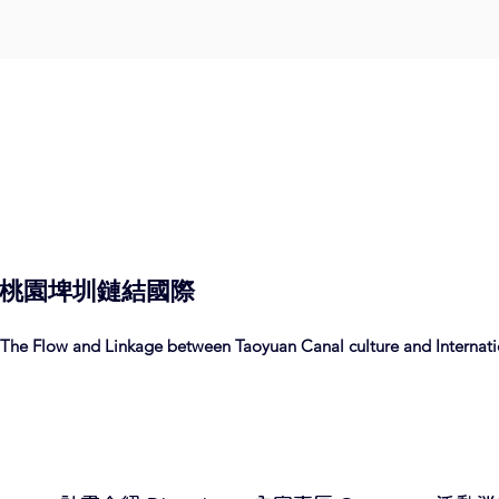
桃園埤圳
鏈結
國際
The Flow and Linkage between Taoyuan Canal culture and Internatio