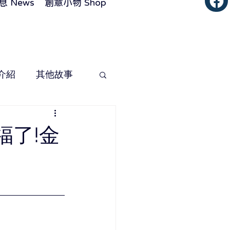
 News
創意小物 Shop
介紹
其他故事
福了!金