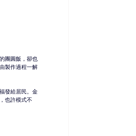
的團圓飯，卻也
由製作過程一解
福發給居民。金
，也許模式不