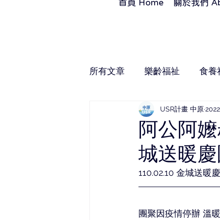
首頁 Home
關於我們 Ab
所有文章
樂齡福祉
食養
USR計畫 中原
202
阿公阿嬤
城送暖慶團
110.02.10 金城送暖
團聚因疫情停辦 溫