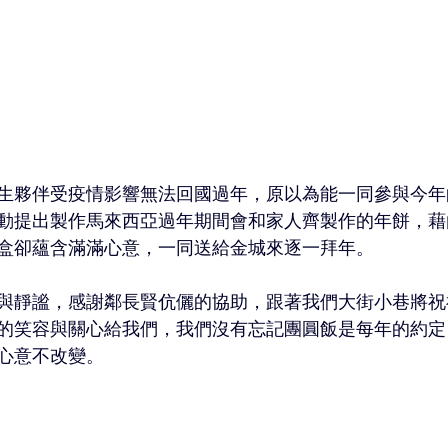
生夥伴受疫情影響無法回國過年，原以為能一同參與今年
動提出製作馬來西亞過年期間會和家人齊製作的年餅，藉
盒卻蘊含滿滿心意，一同送給金城來逐一拜年。
與靜謐，感謝鄰長賢伉儷的協助，跟著我們大街小巷將祝
的笑容與關心給我們，我們沒有忘記團圓飯是每年的約定
心意不改變。