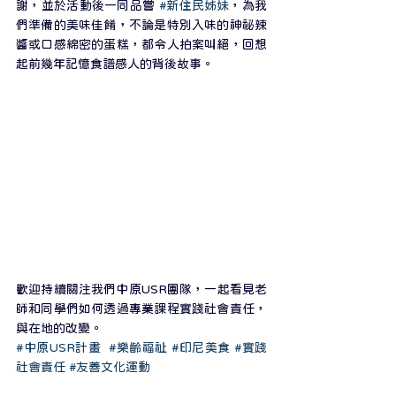
謝，並於活動後一同品嘗 
#新住民姊妹
，為我
們準備的美味佳餚，不論是特別入味的神祕辣
醬或口感綿密的蛋糕，都令人拍案叫絕，回想
起前幾年記憶食譜感人的背後故事。
歡迎持續關注我們中原USR團隊，一起看見老
師和同學們如何透過專業課程實踐社會責任，
與在地的改變。
#中原USR計畫
#樂齡福祉
#印尼美食
#實踐
社會責任
#友善文化運動