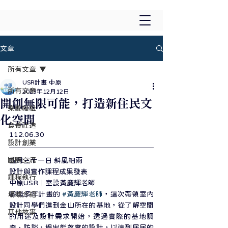
文章
所有文章
USR計畫 中原
所有文章
2023年12月12日
開創無限可能，打造新住民文
樂齡福祉
化空間
食養社造
112.06.30
設計創業
國際交流
五月三十一日 斜風細雨
設計與實作課程成果發表
課程執行
中原USR｜室設黃慶輝老師
參與多年計畫的 
#黃慶輝老師
，這次帶領室內
場域介紹
設計同學們進到金山所在的基地，從了解空間
其他故事
的用途及設計需求開始，透過實際的基地調
查、訪談，提出能落實的設計，以達到居民的