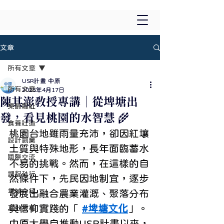
文章
所有文章
USR計畫 中原
所有文章
2025年4月17日
陳其澎教授專講｜從埤塘出
樂齡福祉
發，看見桃園的水智慧 🌾
食養社造
桃園台地雖雨量充沛，卻因紅壤
設計創業
土質與特殊地形，長年面臨蓄水
國際交流
不易的挑戰。然而，在這樣的自
課程執行
然條件下，先民因地制宜，逐步
場域介紹
發展出融合農業灌溉、聚落分布
與信仰實踐的「 
#埤塘文化
」。
其他故事
中原大學自推動USR計畫以來，