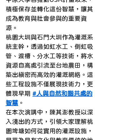
積極保存並轉化這份智慧，讓其
成為教育與社會參與的重要資
源。
桃園大圳與石門大圳作為灌溉系
統主幹，透過如虹水工、倒虹吸
管、渡槽、分水工等技術，將水
資源自高處引流至台地農田，構
築出縝密而高效的灌溉網絡。這
些工程設施不僅展現技術力，更
體現早期 
#人與自然和諧共處的
智慧
。
在本次演講中，陳其澎教授以深
入淺出的方式，引領大家理解桃
園埤塘如何從實用的灌溉設施，