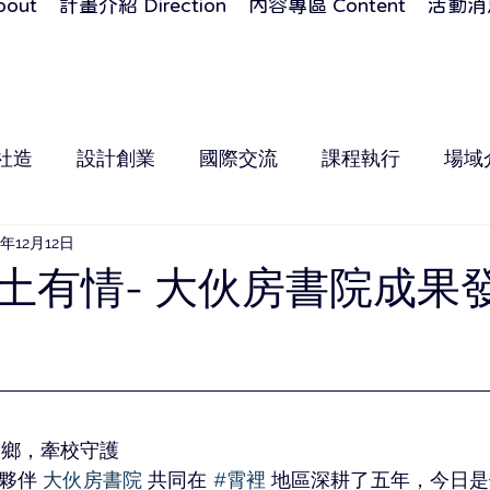
out
計畫介紹 Direction
內容專區 Content
活動消息
社造
設計創業
國際交流
課程執行
場域
3年12月12日
土有情- 大伙房書院成果
之鄉，牽校守護
夥伴 
大伙房書院
 共同在 
#霄裡
 地區深耕了五年，今日