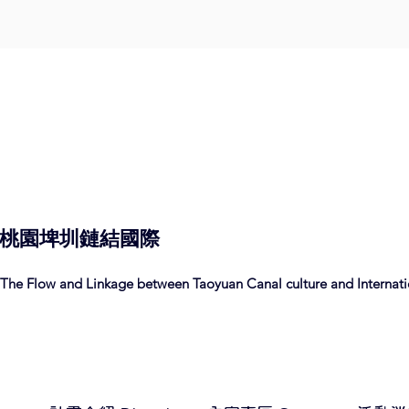
桃園埤圳
鏈結
國際
The Flow and Linkage between Taoyuan Canal culture and Internatio