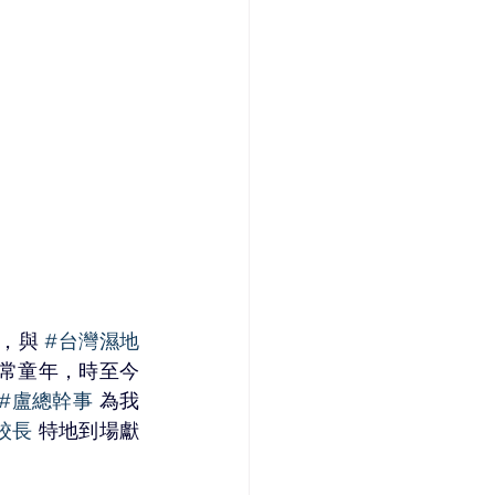
，與 
#台灣濕地
常童年，時至今
#盧總幹事
 為我
校長
 特地到場獻