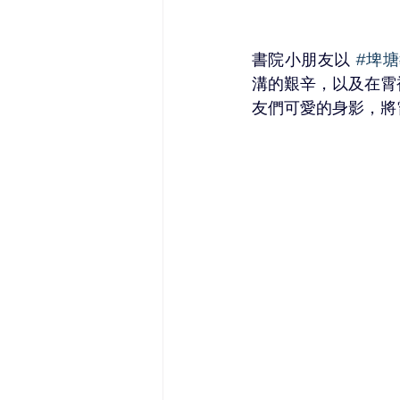
書院小朋友以 
#埤
溝的艱辛，以及在霄
友們可愛的身影，將