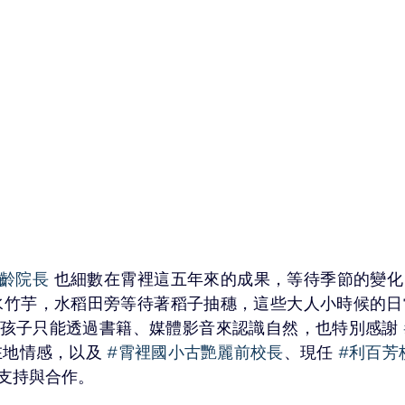
惠齡院長
 也細數在霄裡這五年來的成果，等待季節的變化
水竹芋，水稻田旁等待著稻子抽穗，這些大人小時候的日
孩子只能透過書籍、媒體影音來認識自然，也特別感謝 
在地情感，以及 
#霄裡國小古艷麗前校長
、現任 
#利百芳
支持與合作。