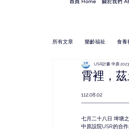
首頁 Home
關於我們 Ab
所有文章
樂齡福祉
食養
USR計畫 中原
202
霄裡，茲
112.08.02
七月二十八日 埤塘
中原設院USR的合作