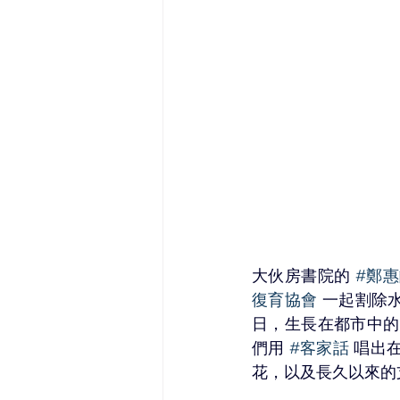
大伙房書院的 
#鄭
復育協會
 一起割除
日，生長在都市中的
們用 
#客家話
 唱出
花，以及長久以來的