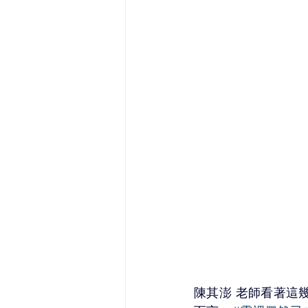
陳其澎 老師看著這