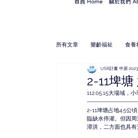
首頁 Home
關於我們 Ab
所有文章
樂齡福祉
食養
USR計畫 中原
202
2-11埤
112.05.15大場域
2-11埤塘占地4.
臨缺水停灌。但因周
滞洪，二方面也具有