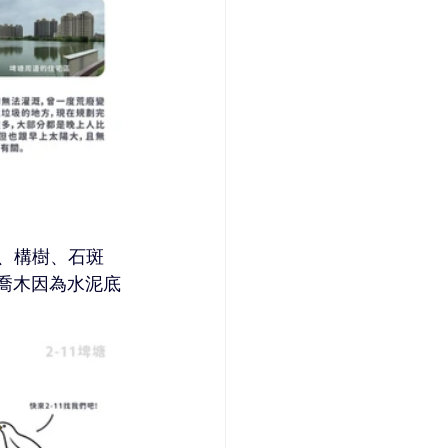
、構樹、石斑
邊喬木因為水泥底