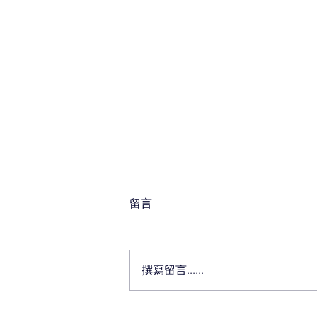
留言
撰寫留言......
2-1-1埤塘 大竹觀光休閒公園