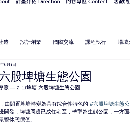
out
計畫介紹 Direction
內容專區 Content
活動消息
社造
設計創業
國際交流
課程執行
場域
3年6月1日
塘 六股埤塘生態公園
，小導覽 ― 2-11埤塘 六股埤塘生態公園
5公頃，由閒置埤塘轉變為具有综合性特色的 
#六股埤塘生態公
邊開發，埤塘周邊已成住宅區，轉型為生態公園，一方面
景觀休憩價值。