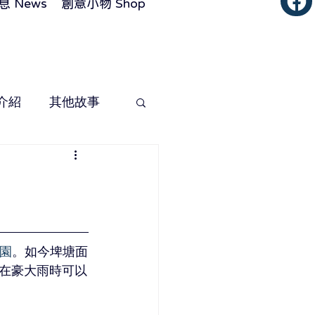
 News
創意小物 Shop
介紹
其他故事
園
。如今埤塘面
在豪大雨時可以