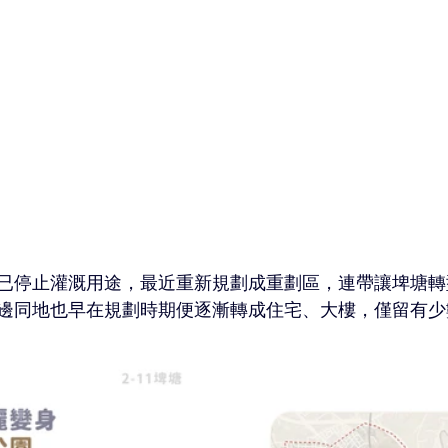
已停止灌溉用途，最近重新規劃成重劃區，連帶讓埤塘轉
邊同地也早在規劃時期便逐漸轉成住宅、大樓，僅留有少