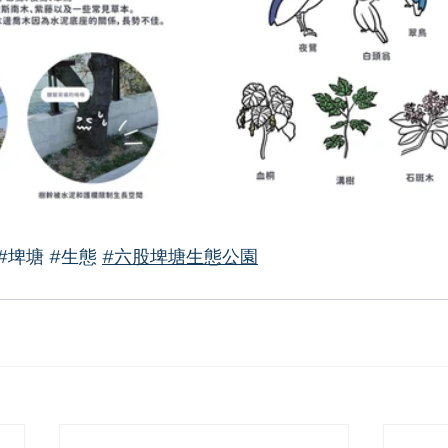
#埤塘
#生態
#六股埤塘生態公園