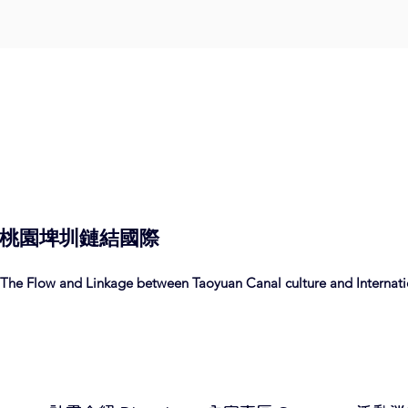
桃園埤圳
鏈結
國際
The Flow and Linkage between Taoyuan Canal culture and Internatio