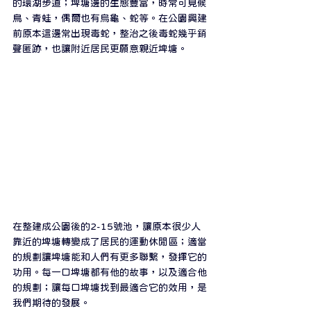
的環湖步道；埤塘邊的生態豐富，時常可見候
鳥、青蛙，偶爾也有烏龜、蛇等。在公園興建
前原本這邊常出現毒蛇，整治之後毒蛇幾乎銷
聲匿跡，也讓附近居民更願意親近埤塘。⁣
⁣在整建成公園後的2-15號池，讓原本很少人
靠近的埤塘轉變成了居民的運動休閒區；適當
的規劃讓埤塘能和人們有更多聯繫，發揮它的
功用。每一口埤塘都有他的故事，以及適合他
的規劃；讓每口埤塘找到最適合它的效用，是
我們期待的發展。