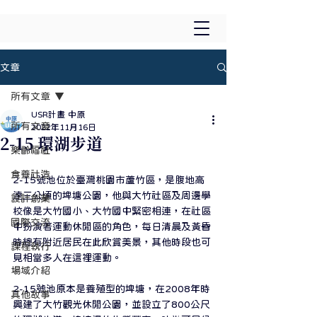
文章
所有文章
USR計畫 中原
所有文章
2022年11月16日
2-15 環湖步道
樂齡福祉
食養社造
2-15號池位於臺灣桃園市蘆竹區，是腹地高
達三公頃的埤塘公園，他與大竹社區及周邊學
設計創業
校像是大竹國小、大竹國中緊密相連，在社區
國際交流
中扮演著運動休閒區的角色，每日清晨及黃昏
時總有附近居民在此欣賞美景，其他時段也可
課程執行
見相當多人在這裡運動。⁣
場域介紹
2-15號池原本是養殖型的埤塘，在2008年時
其他故事
興建了大竹觀光休閒公園，並設立了800公尺