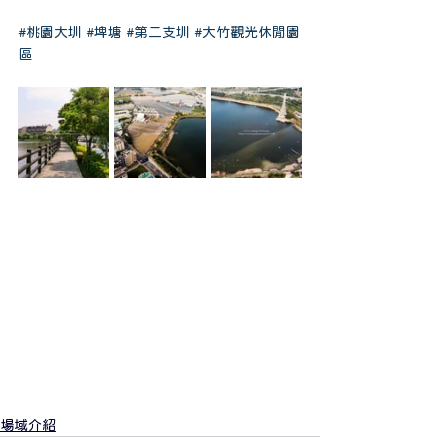
#桃園大圳
#埤塘
#第二支圳
#大竹觀光休閒園
區
場域介紹