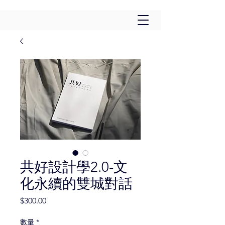
共好設計學2.0-文
化永續的雙城對話
價
$300.00
格
數量
*